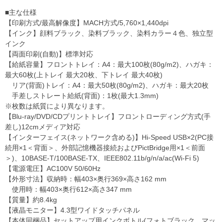
■主な仕様
【印刷方式/最高解像度】MACH方式/5,760×1,440dpi
【インク】顔料ブラック、染料ブラック、染料カラー４色、独立型
インク
【両面印刷(自動)】標準対応
【給紙容量】フロントトレイ：A4：最大100枚(80g/m2)、ハガキ：
最大60枚(上トレイ 最大20枚、下トレイ 最大40枚)
リア(背面)トレイ：A4：最大50枚(80g/m2)、ハガキ：最大20枚
手差しストレート給紙(背面)：1枚(最大1.3mm)
※枚数は紙質により異なります。
【Blu-ray/DVD/CDプリントトレイ】フロントローディング方式(手
差し)12cmメディア対応
【インターフェイス(ネットワーク含める)】Hi-Speed USB×2(PC接
続用×1＜背面＞、外部記憶機器接続およびPictBridge用×1＜前面
＞)、10BASE-T/100BASE-TX、IEEE802.11b/g/n/a/ac(Wi-Fi 5)
【電源電圧】AC100V 50/60Hz
【外形寸法】収納時：幅403×奥行369×高さ162 mm
使用時：幅403×奥行612×高さ347 mm
【質量】約8.4kg
【液晶モニター】4.3型ワイドタッチパネル
【本体同梱品】セットアップ用インクボトル(フォトブラック、マッ