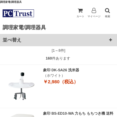
調理家電/調理器具
カート
マイページ
検索
調理家電/調理器具
並べ替え
[1～8件]
160
件あります
象印 DK-SA26 洗米器
（ホワイト）
￥2,980（税込）
象印 BS-ED10-WA 力もち もちつき機 送料