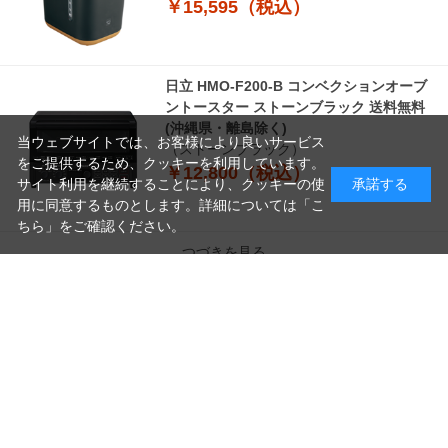
￥15,595（税込）
日立 HMO-F200-B コンベクションオーブ
ントースター ストーンブラック 送料無料
(沖縄県・離島除く)
当ウェブサイトでは、お客様により良いサービス
（ストーンブラック）
をご提供するため、クッキーを利用しています。
￥12,800（税込）
サイト利用を継続することにより、クッキーの使
承諾する
用に同意するものとします。詳細については「
こ
ちら
」をご確認ください。
つづきを見る
読
み
[1～8件]
160
件あります