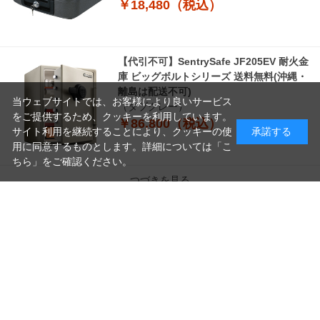
￥18,480（税込）
【代引不可】SentrySafe JF205EV 耐火金
庫 ビッグボルトシリーズ 送料無料(沖縄・
離島は配送不可)
当ウェブサイトでは、お客様により良いサービス
（ダブグレー）
をご提供するため、クッキーを利用しています。
￥86,800（税込）
サイト利用を継続することにより、クッキーの使
承諾する
用に同意するものとします。詳細については「
こ
ちら
」をご確認ください。
つづきを見る
読
み
[1～8件]
30
件あります