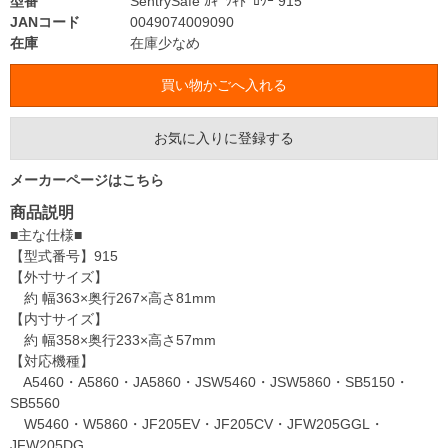
型番
SentrySafe ｶｷﾞﾂｷﾄﾞﾛﾜｰ 915
JANコード
0049074009090
在庫
在庫少なめ
お気に入りに登録する
メーカーページはこちら
商品説明
■主な仕様■
【型式番号】915
【外寸サイズ】
約 幅363×奥行267×高さ81mm
【内寸サイズ】
約 幅358×奥行233×高さ57mm
【対応機種】
A5460・A5860・JA5860・JSW5460・JSW5860・SB5150・
SB5560
W5460・W5860・JF205EV・JF205CV・JFW205GGL・
JFW205DG