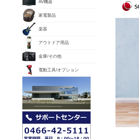
AV機器
家電製品
楽器
アウトドア用品
金庫/その他
電動工具/オプション