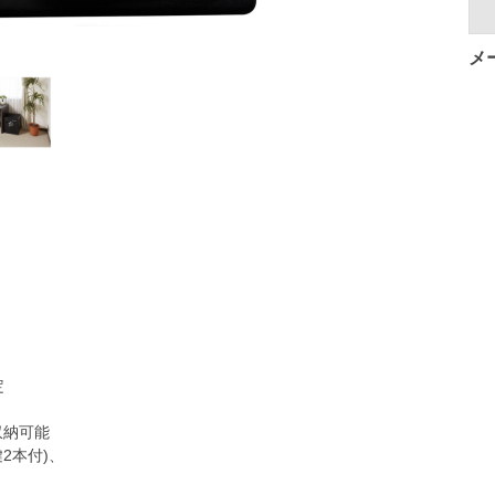
メ
定
納可能
2本付)、