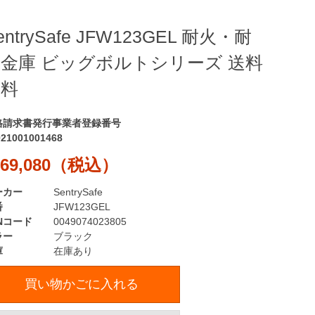
entrySafe JFW123GEL 耐火・耐
金庫 ビッグボルトシリーズ 送料
無料
格請求書発行事業者登録番号
021001001468
69,080（税込）
ーカー
SentrySafe
番
JFW123GEL
Nコード
0049074023805
ラー
ブラック
庫
在庫あり
買い物かごに入れる