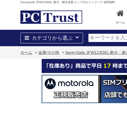
SentrySafe JFW123GEL 耐火・耐水金庫 ビッグボルトシリーズ 送料無料
ホーム
カテゴリから選ぶ
ホーム
>
金庫/その他
>
SentrySafe JFW123GEL