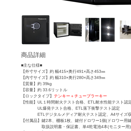
商品詳細
■主な仕様■
【外寸サイズ】約 幅415×奥行491×高さ453㎜
【内寸サイズ】約 幅310×奥行280×高さ349㎜
【質量】約 39kg
【容量】約 33.6リットル
【ロックタイプ】
テンキー＋チューブラーキー
【性能】UL１時間耐火テスト合格、ETL耐水性能テスト認
UL爆発テスト合格、ETL落下衝撃テスト認定
ETLデジタルメディア耐火テスト認定、A4サイズ収
【付属品】鍵2本、棚板1枚、鍵付ドロワー1個(ドロワー用鍵
取扱説明書・保証書、単4乾電池4本(モニター用)