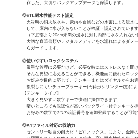
存した、大切なバックアップデータも保護します。
◎ETL耐水性能テスト認定
火災時の消火放水や、豪雨や台風などの水害による浸水
して、庫内に水が入らないことが検証・認定されていま
（下底部より20cm未満の浸水に対し内部に水を入れない
大切な直筆書類やデジタルメディアを水濡れによるダメ
らガードします。
◎使いやすいロックシステム
厳重な管理は必要だけど、必要な時にはストレスなく開
そんな要望に応えることができる、機能面に優れたロック
お好みや目的に応じて、テンキーまたはダイヤルからお選
複製しにくいチューブラーキー(円筒形シリンダー錠)によ
【テンキータイプ】
大きく見やすい数字キーで快適に操作できます。
暗いところでも視認性が高いバックライト付テンキーを採
お好みの数字で2つの暗証番号を追加登録することが可能
◎A4ファイル対応の収納力
セントリー独自の耐火材「ピロノックス」により、金庫