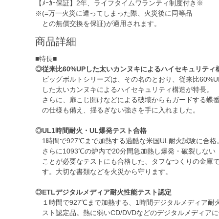
【ﾒｰｶｰ保証】2年、ライフタイムワランティ制度付き※
※(=万一火災に遭ってしまった際、火災後に同等品
との無償交換を保証)が適用されます。
商品詳細
■特長■
◎従来比60%UPした太いカンヌキによるハイセキュリティ
ビッグボルトシリーズは、その名のとおり、従来比60%U
した太いカンヌキによるハイセキュリティ構造が特長。
さらに、扉こじ開けなどによる破壊からもガードする蝶
の仕様も備え、揺るぎない強さを手に入れました。
◎UL1時間耐火・UL爆発テスト合格
1時間で927℃まで加熱する過酷な米国UL耐火試験に合格
さらに1093℃の炉内で20分間急加熱し爆発・破裂しない
ことが必要なテストにも合格した、タフなつくりの金庫
す。大切な書類などを火災から守ります。
◎ETLデジタルメディア耐火性能テスト認定
１時間で927℃まで加熱する、1時間デジタルメディア耐
スト認定品。熱に弱いCD/DVDなどのデジタルメディアに