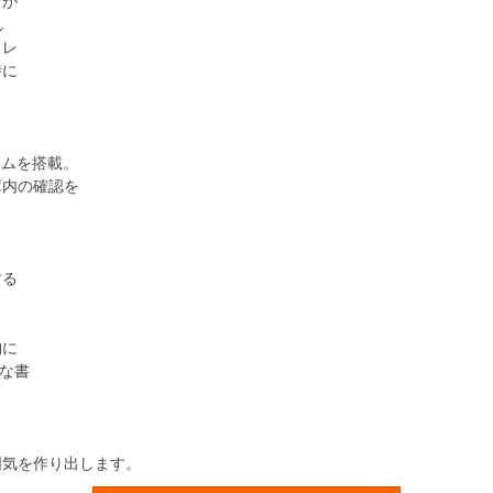
なが
し
トレ
時に
テムを搭載。
内の確認を
する
納に
さな書
気を作り出します。