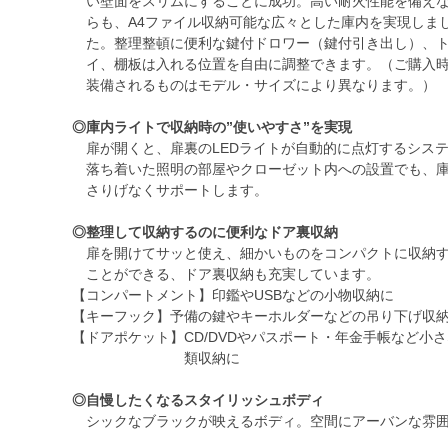
い壁面をスリムにすることに成功。高い耐火性能を備え
らも、A4ファイル収納可能な広々とした庫内を実現しま
た。整理整頓に便利な鍵付ドロワー（鍵付引き出し）、
イ、棚板は入れる位置を自由に調整できます。（ご購入
装備されるものはモデル・サイズにより異なります。）
◎庫内ライトで収納時の”使いやすさ”を実現
扉が開くと、扉裏のLEDライトが自動的に点灯するシス
落ち着いた照明の部屋やクローゼット内への設置でも、庫
さりげなくサポートします。
◎整理して収納するのに便利なドア裏収納
扉を開けてサッと使え、細かいものをコンパクトに収納
ことができる、ドア裏収納も充実しています。
【コンパートメント】印鑑やUSBなどの小物収納に
【キーフック】予備の鍵やキーホルダーなどの吊り下げ収
【ドアポケット】CD/DVDやパスポート・年金手帳など小
類収納に
◎自慢したくなるスタイリッシュボディ
シックなブラックが映えるボディ。空間にアーバンな雰囲