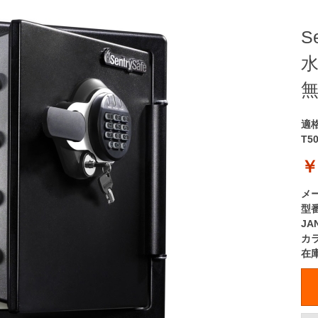
S
水
適
T5
￥
メ
型
JA
カ
在