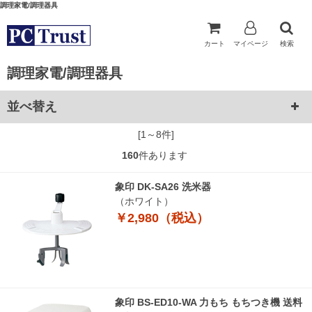
調理家電/調理器具
カート
マイページ
検索
調理家電/調理器具
並べ替え
[1～8件]
160
件あります
象印 DK-SA26 洗米器
（ホワイト）
￥2,980（税込）
象印 BS-ED10-WA 力もち もちつき機 送料