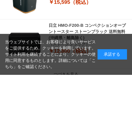
￥15,595（税込）
日立 HMO-F200-B コンベクションオーブ
ントースター ストーンブラック 送料無料
(沖縄県・離島除く)
当ウェブサイトでは、お客様により良いサービス
（ストーンブラック）
をご提供するため、クッキーを利用しています。
￥12,800（税込）
サイト利用を継続することにより、クッキーの使
承諾する
用に同意するものとします。詳細については「
こ
ちら
」をご確認ください。
つづきを見る
読
み
[1～8件]
160
件あります