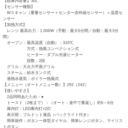
【総庫内容量】30L
【センサー種類】
Wスキャン（重量センサー＋センター赤外線センサー）＋温度セ
ンサー
【加熱方式】
レンジ 最高出力：1,000W（手動：最大5分間／自動：最大3分
間）
オーブン：最高温度（自動）：310℃
方式：熱風コンベクション式
ヒーター：ダブル光速ヒーター
段数：2段
グリル：大火力平面グリル
スチーム：給水タンク式
過熱水蒸気：ボイラー熱風式
【メニュー（オートメニュー数）】292（242）
【使いやすさ】
2品同時あたため：●
トースト（2枚まで）：（オート：途中で裏返し）約5～6分
庫内灯：LED庫内灯×2灯
表示部：フルドット液晶（バックライト付き）
簡単操作：ボタン一体型ダイヤル、簡単レンジボタン、マイリス
トボタン