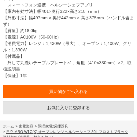
スマートフォン連携：ヘルシーシェフアプリ
【庫内有効寸法】幅401×奥行322×高さ218（mm）
【外形寸法】幅497mm × 奥行442mm × 高さ375mm（ハンドル含ま
ず）
【質量】約18.0kg
【電源】AC100V（50-60Hz）
【消費電力】レンジ：1,430W（最大）、オーブン：1,400W、グリ
ル：1,330W
【付属品】
外して丸洗いテーブルプレート×1、角皿（410×330mm）×2、取
扱説明書
【保証】1年
お気に入りに登録する
ホーム
>
家電製品
>
調理家電/調理器具
>
日立 MRO-W1C(K) オーブンレンジ ヘルシーシェフ 30L フロストブラック