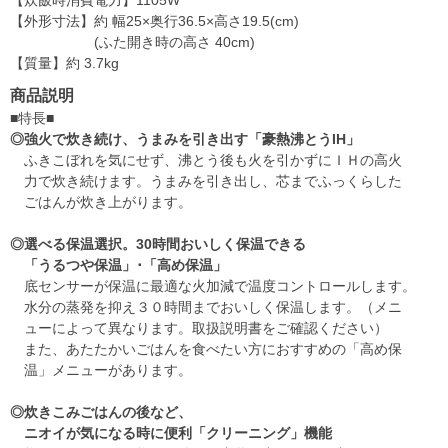
【炊飯時消費電力】1105W
【外形寸法】約 幅25×奥行36.5×高さ19.5(cm)
(ふた開き時の高さ 40cm)
【質量】約 3.7kg
商品説明
■特長■
◎強火で炊き続け、うまみを引き出す「豪熱沸とうIH」
ふきこぼれを気にせず、沸とう後も火を引かずにＩＨの高火
力で炊き続けます。うまみを引き出し、芯までふっくらした
ごはんが炊き上がります。
◎選べる保温選択。30時間おいしく保温できる
「うるつや保温」･「高め保温」
底センサーが保温に最適な火加減で温度コントロールします。
水分の蒸発を抑え３０時間までおいしく保温します。（メニ
ューによって異なります。取扱説明書をご確認ください）
また、あたたかいごはんを食べたい方におすすめの「高め保
温」メニューがあります。
◎炊きこみごはんの後など、
ニオイが気になる時に便利「クリーニング」機能