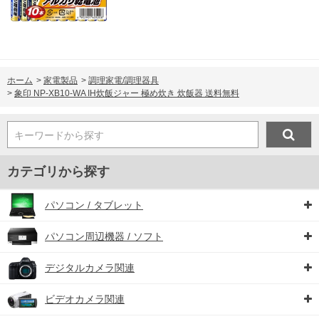
ホーム
>
家電製品
>
調理家電/調理器具
>
象印 NP-XB10-WA IH炊飯ジャー 極め炊き 炊飯器 送料無料
キーワードから探す
カテゴリから探す
パソコン / タブレット
パソコン周辺機器 / ソフト
デジタルカメラ関連
ビデオカメラ関連