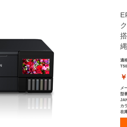
E
搭
縄
適
T5
￥
メ
型
JA
カ
在