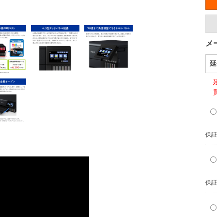
メ
延
保証
保証