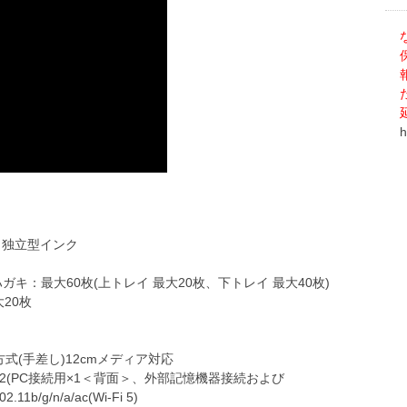
h
、独立型インク
ハガキ：最大60枚(上トレイ 最大20枚、下トレイ 最大40枚)
大20枚
方式(手差し)12cmメディア対応
B×2(PC接続用×1＜背面＞、外部記憶機器接続および
1b/g/n/a/ac(Wi-Fi 5)