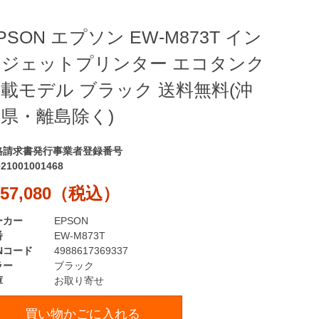
PSON エプソン EW-M873T イン
クジェットプリンター エコタンク
載モデル ブラック 送料無料(沖
県・離島除く)
格請求書発行事業者登録番号
021001001468
57,080（税込）
ーカー
EPSON
番
EW-M873T
Nコード
4988617369337
ラー
ブラック
庫
お取り寄せ
買い物かごに入れる