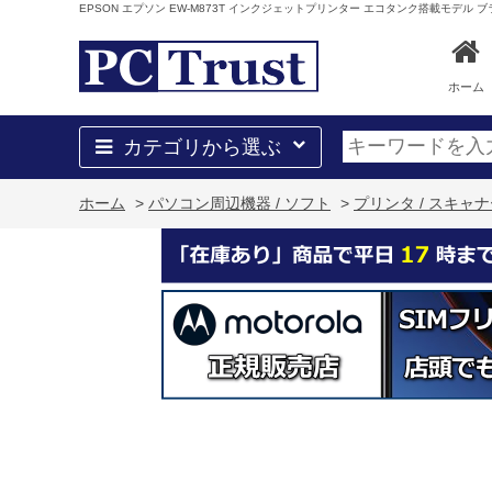
EPSON エプソン EW-M873T インクジェットプリンター エコタンク搭載モデル 
ホーム
カテゴリから選ぶ
ホーム
>
パソコン周辺機器 / ソフト
>
プリンタ / スキャ