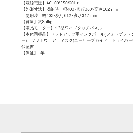
【電源電圧】AC100V 50/60Hz
【外形寸法】収納時：幅403×奥行369×高さ162 mm
使用時：幅403×奥行612×高さ347 mm
【質量】約8.4kg
【液晶モニター】4.3型ワイドタッチパネル
【本体同梱品】セットアップ用インクボトル(フォトブラッ
ー)、ソフトウェアディスク(ユーザーズガイド、ドライバー
保証書
【保証】1年