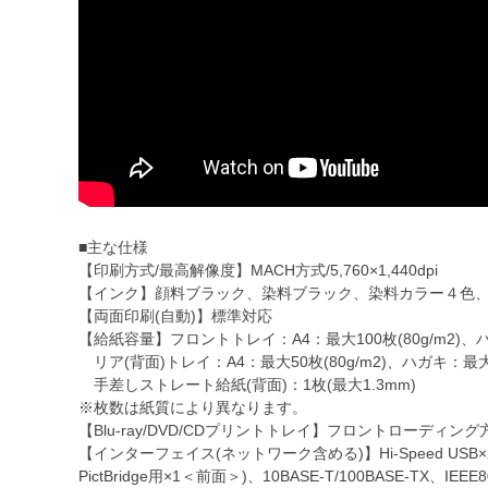
■主な仕様
【印刷方式/最高解像度】MACH方式/5,760×1,440dpi
【インク】顔料ブラック、染料ブラック、染料カラー４色
【両面印刷(自動)】標準対応
【給紙容量】フロントトレイ：A4：最大100枚(80g/m2)、
リア(背面)トレイ：A4：最大50枚(80g/m2)、ハガキ：最
手差しストレート給紙(背面)：1枚(最大1.3mm)
※枚数は紙質により異なります。
【Blu-ray/DVD/CDプリントトレイ】フロントローディング
【インターフェイス(ネットワーク含める)】Hi-Speed US
PictBridge用×1＜前面＞)、10BASE-T/100BASE-TX、IEEE802.1