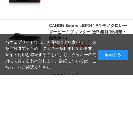
CANON Satera LBP244 A4 モノクロレー
ザービームプリンター 送料無料(沖縄県・
離島除く)
当ウェブサイトでは、お客様により良いサービス
￥35,400（税込）
をご提供するため、クッキーを利用しています。
サイト利用を継続することにより、クッキーの使
承諾する
用に同意するものとします。詳細については「
こ
ちら
」をご確認ください。
つづきを見る
読
み
[1～8件]
22
件あります