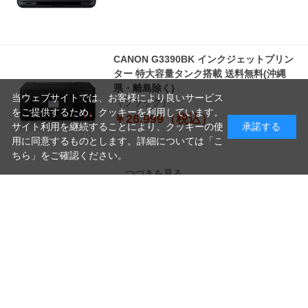
CANON G3390BK インクジェットプリン
ター 特大容量タンク搭載 送料無料(沖縄
県・離島除く)
当ウェブサイトでは、お客様により良いサービス
（ブラック）
をご提供するため、クッキーを利用しています。
￥26,999（税込）
サイト利用を継続することにより、クッキーの使
承諾する
用に同意するものとします。詳細については「
こ
ちら
」をご確認ください。
つづきを見る
読
み
[1～8件]
22
件あります