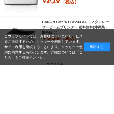
￥43,400（税込）
CANON Satera LBP244 A4 モノクロレー
ザービームプリンター 送料無料(沖縄県・
離島除く)
当ウェブサイトでは、お客様により良いサービス
￥35,400（税込）
をご提供するため、クッキーを利用しています。
サイト利用を継続することにより、クッキーの使
承諾する
用に同意するものとします。詳細については「
こ
ちら
」をご確認ください。
つづきを見る
読
み
[1～8件]
22
件あります