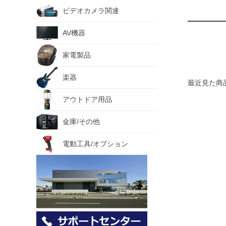
ビデオカメラ関連
AV機器
家電製品
楽器
最近見た商
アウトドア用品
金庫/その他
電動工具/オプション