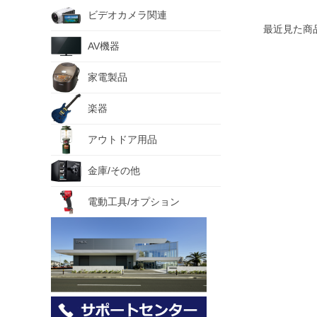
ビデオカメラ関連
最近見た商
AV機器
家電製品
楽器
アウトドア用品
金庫/その他
電動工具/オプション