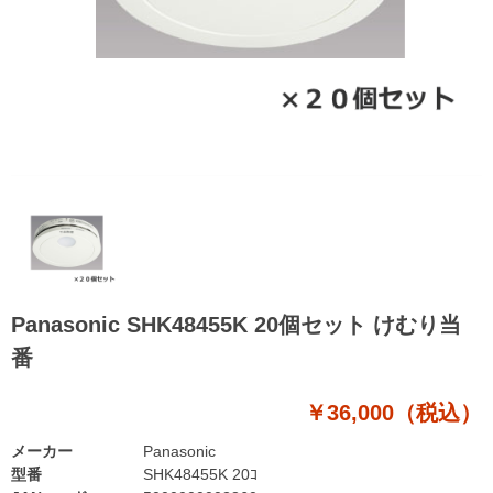
Panasonic SHK48455K 20個セット けむり当
番
￥36,000（税込）
メーカー
Panasonic
型番
SHK48455K 20ｺ