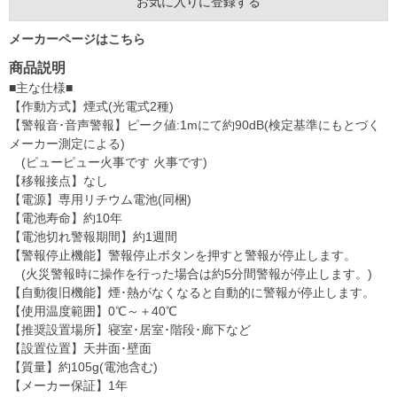
お気に入りに登録する
メーカーページはこちら
商品説明
■主な仕様■
【作動方式】煙式(光電式2種)
【警報音･音声警報】ピーク値:1mにて約90dB(検定基準にもとづく
メーカー測定による)
(ピューピュー火事です 火事です)
【移報接点】なし
【電源】専用リチウム電池(同梱)
【電池寿命】約10年
【電池切れ警報期間】約1週間
【警報停止機能】警報停止ボタンを押すと警報が停止します。
(火災警報時に操作を行った場合は約5分間警報が停止します。)
【自動復旧機能】煙･熱がなくなると自動的に警報が停止します。
【使用温度範囲】0℃～＋40℃
【推奨設置場所】寝室･居室･階段･廊下など
【設置位置】天井面･壁面
【質量】約105g(電池含む)
【メーカー保証】1年