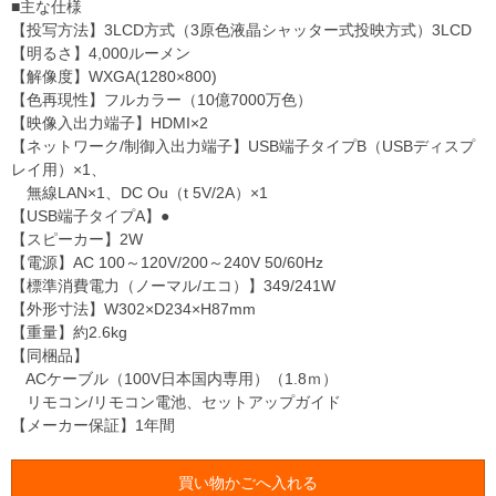
■主な仕様
【投写方法】3LCD方式（3原色液晶シャッター式投映方式）3LCD
【明るさ】4,000ルーメン
【解像度】WXGA(1280×800)
【色再現性】フルカラー（10億7000万色）
【映像入出力端子】HDMI×2
【ネットワーク/制御入出力端子】USB端子タイプB（USBディスプ
レイ用）×1、
無線LAN×1、DC Ou（t 5V/2A）×1
【USB端子タイプA】●
【スピーカー】2W
【電源】AC 100～120V/200～240V 50/60Hz
【標準消費電力（ノーマル/エコ）】349/241W
【外形寸法】W302×D234×H87mm
【重量】約2.6kg
【同梱品】
ACケーブル（100V日本国内専用）（1.8ｍ）
リモコン/リモコン電池、セットアップガイド
【メーカー保証】1年間