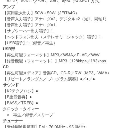
A2DP、AVRCP／SBC、AAC、aptX（SCMS-T 方式）
アンプ
【実用最大出力】50W＋50W（JEITA4Ω）
【音声入力端子】アナログ×2、デジタル×2（光1、同軸1）
【音声出力端子】アナログ×1
【サブウーハー出力端子】1
【ヘッドフォン出力（ステレオミニジャック）端子】1
【USB端子】1（録音／再生）
USB部
【再生可能フォーマット】MP3／WMA／FLAC／WAV
【録音機能（フォーマット）】MP3（128kbps／192kbps
CD
【再生可能メディア】音楽CD、CD-R／RW（MP3、WMA）
【リピート／ランダム／ プログラム演奏】●／●／●
サウンド
【K2テクノロジ】●
【B重低音再】●
【BASS／TREB】●
クロック・タイマー
○ 再生／録音／スリープ
チューナー
【受信周波数範囲】FM：76.0MHz～95.0MHz