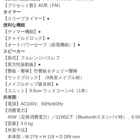
【プリセット数】40局（FM）
タイマー
【スリープタイマー】●
便利な機能
【ディマー機能】●
【チャイルドロック】●
【オートパワーセーブ（節電機能）】●
スピーカー
【形式】フルレンジバスレフ
【異方性振動板】●
【響板・響棒】竹響板＆チェリー響棒
【ウッドブロック】（8角形メイプル材）
【メイプルチップ吸音材】●
【ユニット】9.0cm ウッドコーン×1（1本）
共有部
【電源】AC100V、50Hz/60Hz
【消費電力】
45W（定格消費電力）／11W以下（Bluetoothスタンバイ時）、0.
【質量】3.0 kg
【外形寸法】
本体部：W 279 × H 118 × D 289 mm