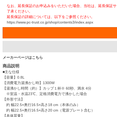
なお、延長保証のお申込みをいただいた場合、当社は、延長保証サ
了承ください。
延長保証の詳細については、以下をご参照ください。
https://www.pc-trust.co.jp/shop/contents3/index.aspx
メーカーページはこちら
商品説明
■主な仕様
【容量】0.8L
【消費電力湯沸かし時】1300W
【湯沸かし時間（約）】カップ１杯※ 60秒、満水 4分
※室温・水温23℃、定格消費電力で沸かした場合
【外形寸法】
約 幅22.5×奥行16.5×高さ18 cm（本体のみ）
約 幅22.5×奥行16.5×高さ20 cm（電源プレート含む）
【本体質量】