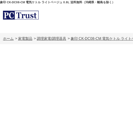
象印 CK-DC08-CM 電気ケトル ライトベージュ 0.8L 送料無料（沖縄県・離島を除く）
ホーム
>
家電製品
>
調理家電/調理器具
>
象印 CK-DC08-CM 電気ケトル ラ