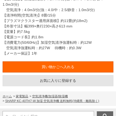
1.0m3/分)
空気清浄：4.0m3/分(強：4.0/中：2.5/静音：1.0m3/分)
【清浄時間(空気清浄)】8畳/15分
【プラズマクラスター適用床面積】約11畳(約18m2)
【外形寸法】幅399×奥行230×高さ613 mm
【質量】約7.5kg
【電源コード長】約1.8m
【消費電力(50/60Hz)】加湿空気清浄強運転時：約12W
空気清浄強運転時：約27W 待機時：約0.3W
【メーカー保証】1年
お気に入りに登録する
ホーム
>
家電製品
>
空気清浄機/加湿器/除湿機
>
SHARP KC-40TH7-W 加湿 空気清浄機 送料無料(沖縄県・離島除く)