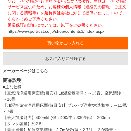
なお、延長保証のお申込みをいただいた場合、当社は、延長保証
サービス提供のため、お客様の個人情報（連絡先の情報、ご注文
に関する情報等）を延長保証会社に対して提供いたしますので、
あらかじめご了承ください。
延長保証の詳細については、以下をご参照ください。
https://www.pc-trust.co.jp/shop/contents3/index.aspx
お気に入りに登録する
メーカーページはこちら
商品説明
■主な仕様
【空気清浄適用床面積(目安)】加湿空気清浄：～13畳、空気清浄：
～18畳
【加湿空気清浄適用床面積(目安)】プレハブ洋室/木造和室：～11畳/
～7畳
【最大加湿能力】400ml/h(強：400/中：330/静音：200ml)
【タンク容量】約2.5L
【最大風量】加湿空気清浄：2.7m3/分(強：2.7/中：2.0/静音：