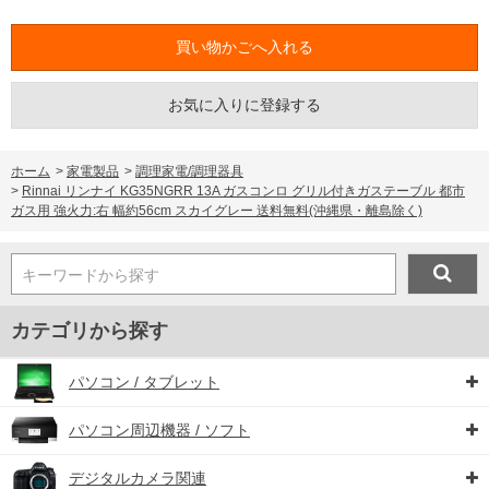
お気に入りに登録する
ホーム
>
家電製品
>
調理家電/調理器具
>
Rinnai リンナイ KG35NGRR 13A ガスコンロ グリル付きガステーブル 都市
ガス用 強火力:右 幅約56cm スカイグレー 送料無料(沖縄県・離島除く)
キーワードから探す
カテゴリから探す
パソコン / タブレット
パソコン周辺機器 / ソフト
デジタルカメラ関連