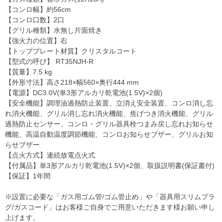
【コンロ幅】約56cm
【コンロ口数】2口
【グリル種類】水無し片面焼き
【強火力の位置】右
【トッププレート材質】クリスタルコート
【型式の呼び】 RT35NJH-R
【質量】7.5 kg
【外形寸法】高さ218×幅560×奥行444 mm
【電源】DC3.0V(単3形アルカリ乾電池(1.5V)×2個)
【安全機能】調理油過熱防止装置、立消え安全装置、コンロ消し忘
れ消火機能、グリル消し忘れ消火機能、焦げつき消火機能、グリル
過熱防止センサー、コンロ・グリル器具栓つまみ戻し忘れお知らせ
機能、高温自動温度調節機能、コンロお知らせブザー、グリルお知
らせブザー
【点火方式】連続放電点火式
【付属品】単3形アルカリ乾電池(1.5V)×2個、取扱説明書(保証書付)
【保証】1年間
※設置に必要な「ガス用ゴム管/ゴム管止め」や「器具用スリムプラ
グ/ガスコード」はお客様ご自身でご用意いただきます様お願い申し
上げます。