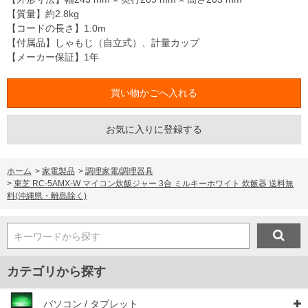
【質量】約2.8kg
【コードの長さ】1.0m
【付属品】しゃもじ（自立式）、計量カップ
【メーカー保証】1年
お気に入りに登録する
ホーム
>
家電製品
>
調理家電/調理器具
>
東芝 RC-5AMX-W マイコン炊飯ジャー 3合 ミルキーホワイト 炊飯器 送料無
料(沖縄県・離島除く)
キーワードから探す
カテゴリから探す
パソコン / タブレット