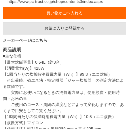
https://www.pc-trust.co.jp/shop/contents3/index.aspx
お気に入りに登録する
メーカーページはこちら
商品説明
■主な仕様
【最大炊飯容量】0.54L（約3合）
【消費電力(W)】425W
【1回当たりの炊飯時消費電力量（Wh）】99.3（エコ炊飯）
※出荷時、省エネ法・特定機器「ジャー炊飯器」の測定方法によ
る数値です。
実際にお使いになるときの消費電力量は、使用頻度・使用時
間・お米の量
ご使用のコース・周囲の温度などによって変化しますので、あ
くまで目安としてご覧ください。
【1時間当たりの保温時消費電力量（Wh）】10.5（エコ炊飯）
【炊飯方式】マイコン
【外形寸法】幅243 mm × 奥行289 mm × 高さ205 mm