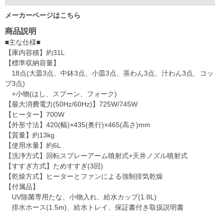
メーカーページはこちら
商品説明
■主な仕様■
【庫内容積】約31L
【標準収納容量】
18点(大皿3点、中鉢3点、小皿3点、茶わん3点、汁わん3点、コッ
プ3点)
+小物(はし、スプーン、フォーク)
【最大消費電力(50Hz/60Hz)】725W/745W
【ヒーター】700W
【外形寸法】420(幅)×435(奥行)×465(高さ)mm
【質量】約13kg
【使用水量】約6L
【洗浄方式】回転スプレーアーム噴射式+天井ノズル噴射式
【すすぎ方式】ためすすぎ(3回)
【乾燥方式】ヒーターとファンによる強制排気乾燥
【付属品】
UV除菌専用たな、小物入れ、給水カップ(1.8L)
排水ホース(1.5m)、給水トレイ、保証書付き取扱説明書