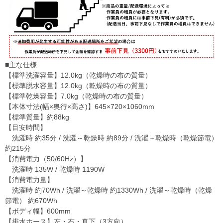
■主な仕様
【標準洗濯容量】12.0kg（乾燥時の布の質量）
【標準脱水容量】12.0kg（乾燥時の布の質量）
【標準乾燥容量】7.0kg（乾燥時の布の質量）
【本体寸法(幅×奥行×高さ)】645×720×1060mm
【標準質量】約88kg
【目安時間】
洗濯時 約35分 / 洗濯～乾燥時 約89分 / 洗濯～乾燥時（乾燥節電）
約215分
【消費電力（50/60Hz）】
洗濯時 135W / 乾燥時 1190W
【消費電力量】
洗濯時 約70Wh / 洗濯～乾燥時 約1330Wh / 洗濯～乾燥時（乾燥
節電） 約670Wh
【ボディ幅】600mm
【排水ホース】左・右・真下（3方向）