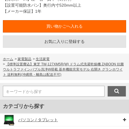
【設置可能防水パン】奥行内寸520mm以上
【メーカー保証】1年
お気に入りに登録する
ホーム
>
家電製品
>
生活家電
>
【標準設置費込】東芝 TW-127XM5R(W) ドラム式洗濯乾燥機 ZABOON 抗菌
ウルトラファインバブル洗浄W搭載 基本機能充実モデル 右開き グランホワイ
ト 送料無料(沖縄県・離島は配送不可)
キーワードから探す
カテゴリから探す
パソコン / タブレット