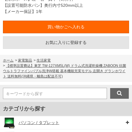
【設置可能防水パン】奥行内寸520mm以上
【メーカー保証】1年
お気に入りに登録する
ホーム
>
家電製品
>
生活家電
>
【標準設置費込】東芝 TW-127XM5L(W) ドラム式洗濯乾燥機 ZABOON 抗菌
ウルトラファインバブル洗浄W搭載 基本機能充実モデル 左開き グランホワイ
ト 送料無料(沖縄県・離島は配送不可)
キーワードから探す
カテゴリから探す
パソコン / タブレット