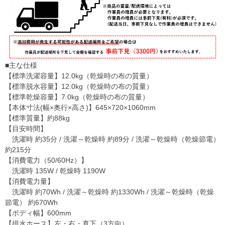
■主な仕様
【標準洗濯容量】12.0kg（乾燥時の布の質量）
【標準脱水容量】12.0kg（乾燥時の布の質量）
【標準乾燥容量】7.0kg（乾燥時の布の質量）
【本体寸法(幅×奥行×高さ)】645×720×1060mm
【標準質量】約88kg
【目安時間】
洗濯時 約35分 / 洗濯～乾燥時 約89分 / 洗濯～乾燥時（乾燥節電）
約215分
【消費電力（50/60Hz）】
洗濯時 135W / 乾燥時 1190W
【消費電力量】
洗濯時 約70Wh / 洗濯～乾燥時 約1330Wh / 洗濯～乾燥時（乾燥
節電） 約670Wh
【ボディ幅】600mm
【排水ホース】左・右・真下（3方向）