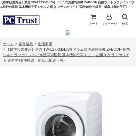
【標準設置費込】東芝 TW-127XM5L(W) ドラム式洗濯乾燥機 ZABOON 抗菌ウルトラファインバブ
ル洗浄W搭載 基本機能充実モデル 左開き グランホワイト 送料無料(沖縄県・離島は配送不可)
カート
マイページ
検索
ホーム
>
家電製品
>
生活家電
>
【標準設置費込】東芝 TW-127XM5L(W) ドラム式洗濯乾燥機 ZABOON 抗菌
ウルトラファインバブル洗浄W搭載 基本機能充実モデル 左開き グランホワイ
ト 送料無料(沖縄県・離島は配送不可)