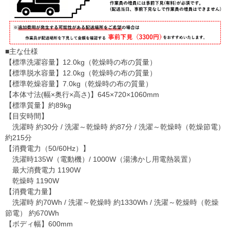
■主な仕様
【標準洗濯容量】12.0kg（乾燥時の布の質量）
【標準脱水容量】12.0kg（乾燥時の布の質量）
【標準乾燥容量】7.0kg（乾燥時の布の質量）
【本体寸法(幅×奥行×高さ)】645×720×1060mm
【標準質量】約89kg
【目安時間】
洗濯時 約30分 / 洗濯～乾燥時 約87分 / 洗濯～乾燥時（乾燥節電）
約215分
【消費電力（50/60Hz）】
洗濯時135W（電動機）/ 1000W（湯沸かし用電熱装置）
最大消費電力 1190W
乾燥時 1190W
【消費電力量】
洗濯時 約70Wh / 洗濯～乾燥時 約1330Wh / 洗濯～乾燥時（乾燥
節電） 約670Wh
【ボディ幅】600mm