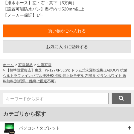
【排水ホース】左・右・真下（3方向）
【設置可能防水パン】奥行内寸520mm以上
【メーカー保証】1年
お気に入りに登録する
ホーム
>
家電製品
>
生活家電
>
【標準設置費込】東芝 TW-127XP5L(W) ドラム式洗濯乾燥機 ZABOON 抗菌
ウルトラファインバブル洗浄EX搭載 最上位モデル 左開き グランホワイト 送
料無料(沖縄県・離島は配送不可)
キーワードから探す
カテゴリから探す
パソコン / タブレット