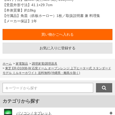
【受皿外形寸法】41.1×29.7cm
【本体質量】約18kg
【付属品】角皿（鉄板ホーロー）1枚／取扱説明書 兼 料理集
【メーカー保証】1年
お気に入りに登録する
ホーム
>
家電製品
>
調理家電/調理器具
>
東芝 ER-D100B-W 石窯ドーム オーブンレンジ 上下ヒーター式 スタンダード
モデル ミルキーホワイト 送料無料(沖縄県・離島を除く)
キーワードから探す
カテゴリから探す
パソコン / タブレット