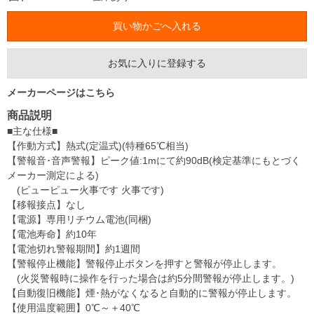
お気に入りに登録する
メーカーページはこちら
商品説明
■主な仕様■
【作動方式】熱式(定温式)(特種65℃相当)
【警報音･音声警報】ピーク値:1mにて約90dB(検定基準にもとづく
メーカー測定による)
(ピューピュー火事です 火事です)
【移報接点】なし
【電源】専用リチウム電池(同梱)
【電池寿命】約10年
【電池切れ警報期間】約1週間
【警報停止機能】警報停止ボタンを押すと警報が停止します。
(火災警報時に操作を行った場合は約5分間警報が停止します。)
【自動復旧機能】煙･熱がなくなると自動的に警報が停止します。
【使用温度範囲】0℃～＋40℃