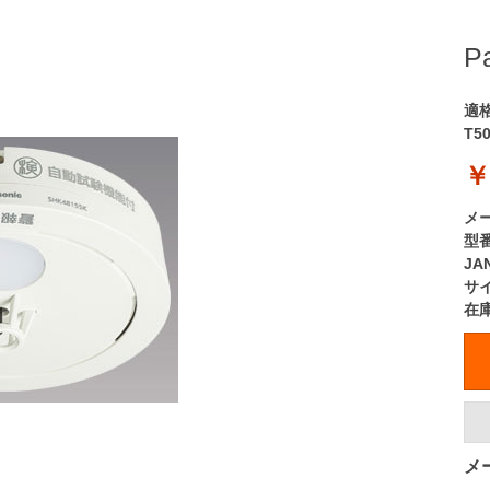
P
適
T5
￥
メ
型
JA
サ
在
メ