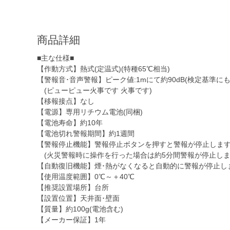
商品詳細
■主な仕様■
【作動方式】熱式(定温式)(特種65℃相当)
【警報音･音声警報】ピーク値:1mにて約90dB(検定基準に
(ピューピュー火事です 火事です)
【移報接点】なし
【電源】専用リチウム電池(同梱)
【電池寿命】約10年
【電池切れ警報期間】約1週間
【警報停止機能】警報停止ボタンを押すと警報が停止しま
(火災警報時に操作を行った場合は約5分間警報が停止しま
【自動復旧機能】煙･熱がなくなると自動的に警報が停止し
【使用温度範囲】0℃～＋40℃
【推奨設置場所】台所
【設置位置】天井面･壁面
【質量】約100g(電池含む)
【メーカー保証】1年