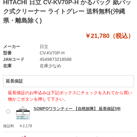
HITACHI 日立 CV-KV70P-H かるパック 紙パッ
ク式クリーナー ライトグレー 送料無料(沖縄
県・離島除く)
￥21,780（税込）
メーカー
日立
型番
CV-KV70P-H
JANコード
4549873218588
在庫
在庫少なめ
延長保証
延長保証のお申込みは下記ボックスにチェックを入れてから買い
物かごボタンを押して下さい。
SOMPOワランティー 【自然故障】 延長保証5年
保証料
￥2,178