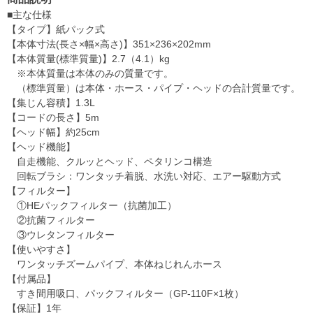
■主な仕様
【タイプ】紙パック式
【本体寸法(長さ×幅×高さ)】351×236×202mm
【本体質量(標準質量)】2.7（4.1）kg
※本体質量は本体のみの質量です。
（標準質量）は本体・ホース・パイプ・ヘッドの合計質量です。
【集じん容積】1.3L
【コードの長さ】5m
【ヘッド幅】約25cm
【ヘッド機能】
自走機能、クルッとヘッド、ペタリンコ構造
回転ブラシ：ワンタッチ着脱、水洗い対応、エアー駆動方式
【フィルター】
①HEパックフィルター（抗菌加工）
②抗菌フィルター
③ウレタンフィルター
【使いやすさ】
ワンタッチズームパイプ、本体ねじれんホース
【付属品】
すき間用吸口、パックフィルター（GP-110F×1枚）
【保証】1年