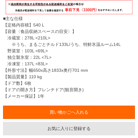
■主な仕様
【定格内容積】540 L
【容量〈食品収納スペースの目安〉】
冷蔵室：278L <210L>
※うち、まるごとチルド133L/うち、特鮮氷温ルーム14L
野菜室：103L <69L>
独立製氷室：22L <7L>
冷凍室：137L <83L>
【外形寸法】幅650x高さ1833x奥行701 mm
【製品質量】110 kg
【ドア数】6枚
【ドアの開き方】フレンチドア(観音開き)
【メーカー保証】1年
お気に入りに登録する