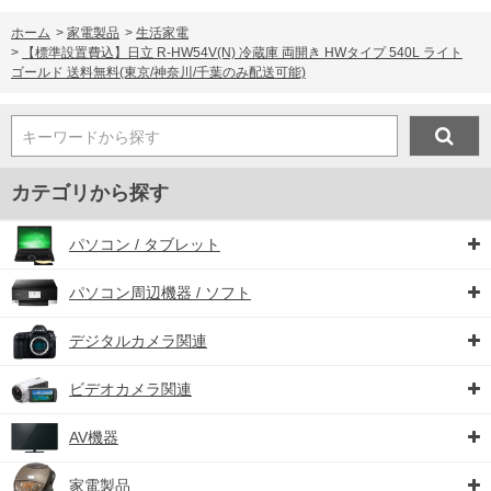
ホーム
>
家電製品
>
生活家電
>
【標準設置費込】日立 R-HW54V(N) 冷蔵庫 両開き HWタイプ 540L ライト
ゴールド 送料無料(東京/神奈川/千葉のみ配送可能)
キーワードから探す
カテゴリから探す
パソコン / タブレット
パソコン周辺機器 / ソフト
デジタルカメラ関連
ビデオカメラ関連
AV機器
家電製品