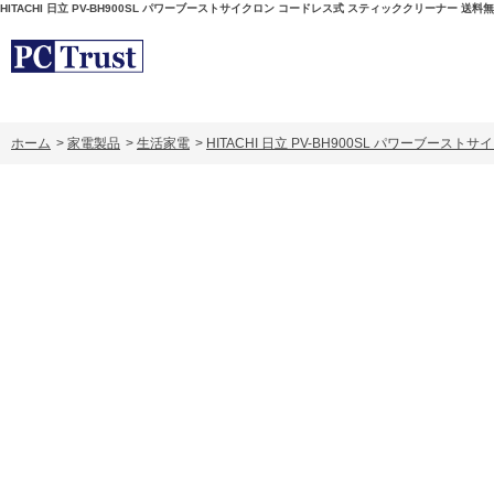
HITACHI 日立 PV-BH900SL パワーブーストサイクロン コードレス式 スティッククリーナー 送料
ホーム
>
家電製品
>
生活家電
>
HITACHI 日立 PV-BH900SL パワーブ