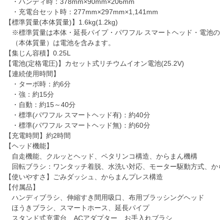
・ハンディ時：378mm×90mm×206mm
・充電台セット時：277mm×297mm×1,141mm
【標準質量(本体質量)】1.6kg(1.2kg)
※標準質量は本体・延長パイプ・パワフル スマートヘッド・電池の
（本体質量）は電池を含みます。
【集じん容積】0.25L
【電池(定格電圧)】カセット式リチウムイオン電池(25.2V)
【連続使用時間】
・ターボ時：約6分
・強：約15分
・自動：約15～40分
・標準(パワフル スマートヘッド有)：約40分
・標準(パワフル スマートヘッド無)：約60分
【充電時間】約2時間
【ヘッド機能】
自走機能、クルッとヘッド、ペタリンコ構造、からまん機構
回転ブラシ：ワンタッチ着脱、水洗い対応、モーター駆動方式、か
【使いやすさ】ごみダッシュ、からまんプレス構造
【付属品】
ハンディブラシ、伸縮すき間用吸口、布用ブラッシングヘッド
ほうきブラシ、スマートホース、延長パイプ
スタンド式充電台、ACアダプター、お手入れブラシ