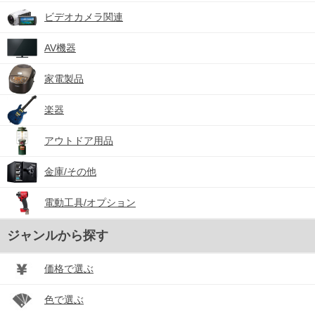
ビデオカメラ関連
AV機器
家電製品
楽器
アウトドア用品
金庫/その他
電動工具/オプション
ジャンルから探す
価格で選ぶ
色で選ぶ