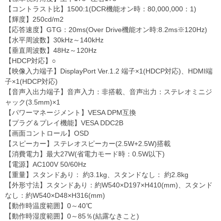
【コントラスト比】1500:1(DCR機能オン時：80,000,000：1)
【輝度】250cd/m2
【応答速度】GTG：20ms(Over Drive機能オン時:8.2ms※120Hz)
【水平周波数】30kHz～140kHz
【垂直周波数】48Hz～120Hz
【HDCP対応】○
【映像入力端子】DisplayPort Ver.1.2 端子×1(HDCP対応)、HDMI端
子×1(HDCP対応)
【音声入出力端子】音声入力：非搭載、音声出力：ステレオミニジ
ャック(3.5mm)×1
【パワーマネージメント】VESA DPM互換
【プラグ＆プレイ機能】VESA DDC2B
【画面コントロール】OSD
【スピーカー】ステレオスピーカー(2.5W+2.5W)搭載
【消費電力】最大27W(省電力モード時：0.5W以下)
【電源】AC100V 50/60Hz
【重量】スタンドあり： 約3.1kg、スタンドなし： 約2.8kg
【外形寸法】スタンドあり：約W540×D197×H410(mm)、スタンド
なし：約W540×D48×H316(mm)
【動作時温度範囲】0～40℃
【動作時湿度範囲】0～85％(結露なきこと)