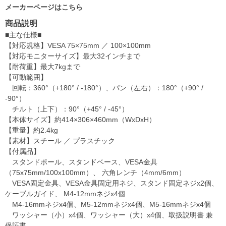
メーカーページはこちら
商品説明
■主な仕様■
【対応規格】VESA 75×75mm ／ 100×100mm
【対応モニターサイズ】最大32インチまで
【耐荷重】最大7kgまで
【可動範囲】
回転：360°（+180° / -180°）、パン（左右）：180°（+90° /
-90°）
チルト（上下）：90°（+45° / -45°）
【本体サイズ】約414×306×460mm（WxDxH）
【重量】約2.4kg
【素材】スチール ／ プラスチック
【付属品】
スタンドポール、スタンドベース、VESA金具
（75x75mm/100x100mm）、 六角レンチ（4mm/6mm）
VESA固定金具、VESA金具固定用ネジ、スタンド固定ネジx2個、
ケーブルガイド、 M4-12mmネジx4個
M4-16mmネジx4個、M5-12mmネジx4個、M5-16mmネジx4個
ワッシャー（小）x4個、ワッシャー（大）x4個、取扱説明書 兼
保証書