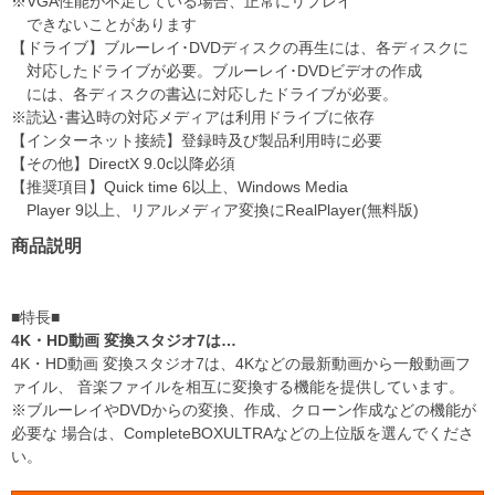
※VGA性能が不足している場合、正常にリプレイ
できないことがあります
【ドライブ】ブルーレイ･DVDディスクの再生には、各ディスクに
対応したドライブが必要。ブルーレイ･DVDビデオの作成
には、各ディスクの書込に対応したドライブが必要。
※読込･書込時の対応メディアは利用ドライブに依存
【インターネット接続】登録時及び製品利用時に必要
【その他】DirectX 9.0c以降必須
【推奨項目】Quick time 6以上、Windows Media
Player 9以上、リアルメディア変換にRealPlayer(無料版)
商品説明
■特長■
4K・HD動画 変換スタジオ7は…
4K・HD動画 変換スタジオ7は、4Kなどの最新動画から一般動画フ
ァイル、 音楽ファイルを相互に変換する機能を提供しています。
※ブルーレイやDVDからの変換、作成、クローン作成などの機能が
必要な 場合は、CompleteBOXULTRAなどの上位版を選んでくださ
い。