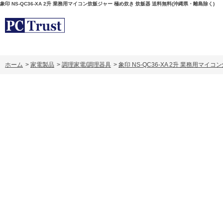
象印 NS-QC36-XA 2升 業務用マイコン炊飯ジャー 極め炊き 炊飯器 送料無料(沖縄県・離島除く)
ホーム
>
家電製品
>
調理家電/調理器具
>
象印 NS-QC36-XA 2升 業務用マ