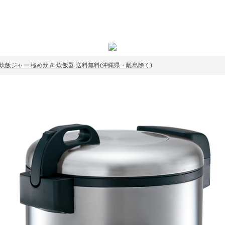
イコン炊飯ジャー 極め炊き 炊飯器 送料無料(沖縄県・離島除く)