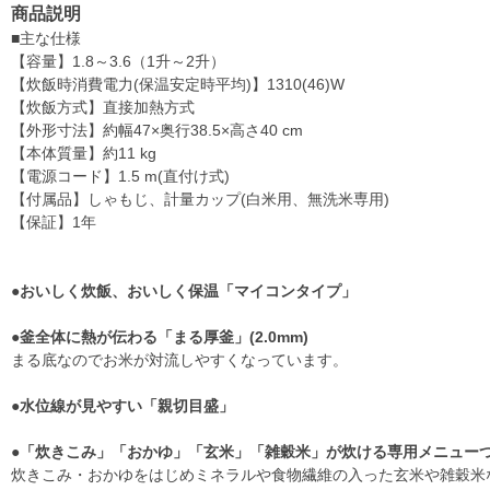
商品説明
■主な仕様
【容量】1.8～3.6（1升～2升）
【炊飯時消費電力(保温安定時平均)】1310(46)W
【炊飯方式】直接加熱方式
【外形寸法】約幅47×奥行38.5×高さ40 cm
【本体質量】約11 kg
【電源コード】1.5 m(直付け式)
【付属品】しゃもじ、計量カップ(白米用、無洗米専用)
【保証】1年
●おいしく炊飯、おいしく保温「マイコンタイプ」
●釜全体に熱が伝わる「まる厚釜」(2.0mm)
まる底なのでお米が対流しやすくなっています。
●水位線が見やすい「親切目盛」
●「炊きこみ」「おかゆ」「玄米」「雑穀米」が炊ける専用メニュー
炊きこみ・おかゆをはじめミネラルや食物繊維の入った玄米や雑穀米