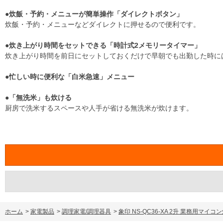
●炊飯・予約・メニューが簡単操作「ダイレクトボタン」
炊飯・予約・メニューなどダイレクトに押せるので便利です。
●炊き上がり時間をセットできる「時計式2メモリータイマー」
炊き上がり時間を前日にセットしておくだけで早朝でも出勤した時に
●忙しい時に便利な「白米急速」メニュー
●「無洗米」も炊ける
厨房で洗米するスペースや人手が省ける無洗米が炊けます。
ホーム
>
家電製品
>
調理家電/調理器具
>
象印 NS-QC36-XA 2升 業務用マ