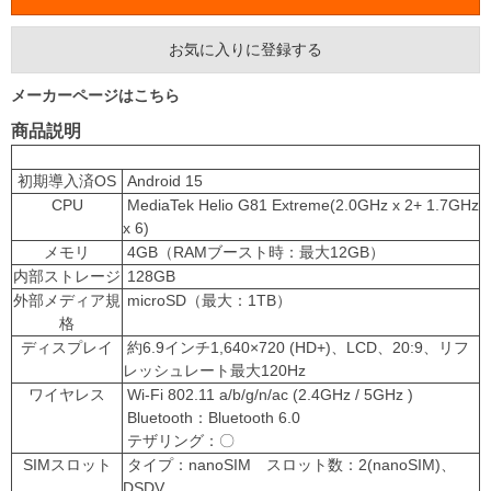
お気に入りに登録する
メーカーページはこちら
商品説明
主な仕様
初期導入済OS
Android 15
CPU
MediaTek Helio G81 Extreme(2.0GHz x 2+ 1.7GHz
x 6)
メモリ
4GB（RAMブースト時：最大12GB）
内部ストレージ
128GB
外部メディア規
microSD（最大：1TB）
格
ディスプレイ
約6.9インチ1,640×720 (HD+)、LCD、20:9、リフ
レッシュレート最大120Hz
ワイヤレス
Wi-Fi 802.11 a/b/g/n/ac (2.4GHz / 5GHz )
Bluetooth：Bluetooth 6.0
テザリング：〇
SIMスロット
タイプ：nanoSIM スロット数：2(nanoSIM)、
DSDV