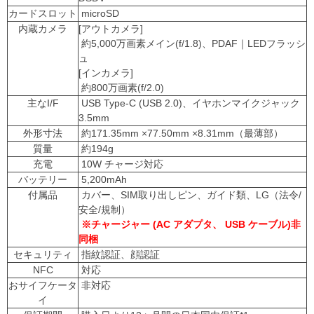
カードスロット
microSD
内蔵カメラ
[アウトカメラ]
約5,000万画素メイン(f/1.8)、PDAF｜LEDフラッシ
ュ
[インカメラ]
約800万画素(f/2.0)
主なI/F
USB Type-C (USB 2.0)、イヤホンマイクジャック
3.5mm
外形寸法
約171.35mm ×77.50mm ×8.31mm（最薄部）
質量
約194g
充電
10W チャージ対応
バッテリー
5,200mAh
付属品
カバー、SIM取り出しピン、ガイド類、LG（法令/
安全/規制）
※チャージャー (AC アダプタ、 USB ケーブル)非
同梱
セキュリティ
指紋認証、顔認証
NFC
対応
おサイフケータ
非対応
イ