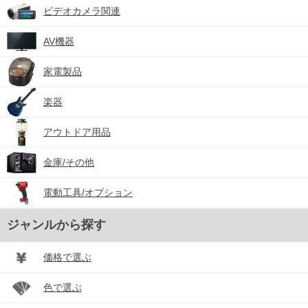
ビデオカメラ関連
AV機器
家電製品
楽器
アウトドア用品
金庫/その他
電動工具/オプション
ジャンルから探す
価格で選ぶ
色で選ぶ