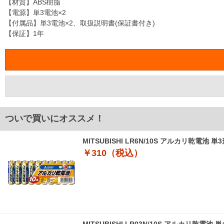
【材質】ABS樹脂
【電源】単3電池×2
【付属品】単3電池×2、取扱説明書(保証書付き)
【保証】1年
ついで買いにオススメ！
MITSUBISHI LR6N/10S アルカリ乾電池 単
￥310（税込）