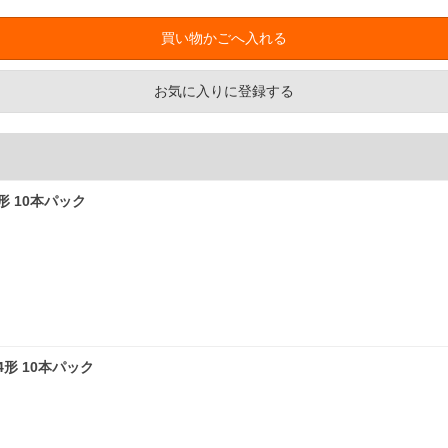
お気に入りに登録する
3形 10本パック
単4形 10本パック