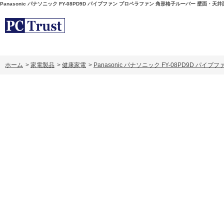
Panasonic パナソニック FY-08PD9D パイプファン プロペラファン 角形格子ルーバー 壁面・天
ホーム
>
家電製品
>
健康家電
>
Panasonic パナソニック FY-08PD9D 