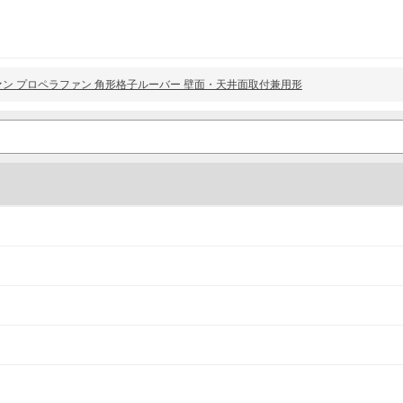
パイプファン プロペラファン 角形格子ルーバー 壁面・天井面取付兼用形