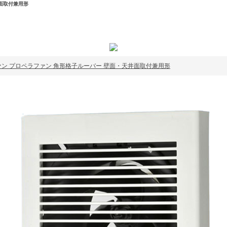
井面取付兼用形
パイプファン プロペラファン 角形格子ルーバー 壁面・天井面取付兼用形