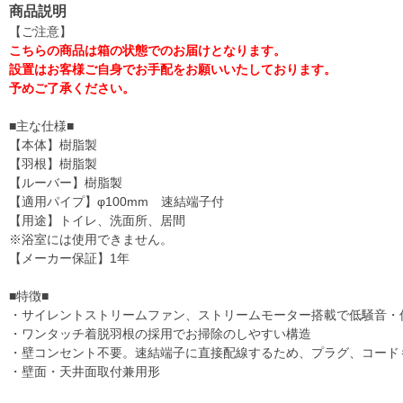
商品説明
【ご注意】
こちらの商品は箱の状態でのお届けとなります。
設置はお客様ご自身でお手配をお願いいたしております。
予めご了承ください。
■主な仕様■
【本体】樹脂製
【羽根】樹脂製
【ルーバー】樹脂製
【適用パイプ】φ100mm 速結端子付
【用途】トイレ、洗面所、居間
※浴室には使用できません。
【メーカー保証】1年
■特徴■
・サイレントストリームファン、ストリームモーター搭載で低騒音・
・ワンタッチ着脱羽根の採用でお掃除のしやすい構造
・壁コンセント不要。速結端子に直接配線するため、プラグ、コード
・壁面・天井面取付兼用形