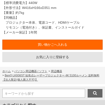
【標準消費電力】440W
【外形寸法】W416xH166xD351 mm
【重量】約7kg
【同梱品】
プロジェクター本体、電源コード、HDMIケーブル
リモコン（電池付き）、保証書、インストールガイド
【メーカー保証】1年間
お気に入りに登録する
ホーム
>
パソコン周辺機器 / ソフト
>
周辺機器
>
BenQ LK936ST 短焦点レーザープロジェクター 4K 5100ルーメン 送料無料
【法人限定(個人購入不可)】
キーワードから探す