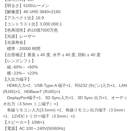
【明るさ】5100ルーメン
【解像度】4K UHD 3840×2160
【アスペクト比】16:9
【コントラスト比】3,000,000:1
【色再現性】約10億7000万色
【光源】レーザー
【光源寿命】
標準：20000 時間
【台形補正】垂直 ± 40 度; 水平 ± 40 度; 回転 ± 40 度
【レンズシフト】
縦:-60%～ +60%
横:-23%～ +23%
【入出力端子】
HDMI入力×2、USB Type-A 端子×1、RS232 (9ピン)入力×1、LAN
(RJ45)×1、HDBaseT (RJ45)×1
DisplayPort端子×1、3D Sync入力×1、3D Sync 出力×1、オーディ
オ出力（3.5mm ミニ端子）×1
有線リモコン入力(3.5mm) ×1、有線リモコン出力端子（3.5mm）
×1、12VDCトリガー端子（3.5mm）×1
【スピーカー】10W×1
【電源】AC 100～240V(50/60Hz)