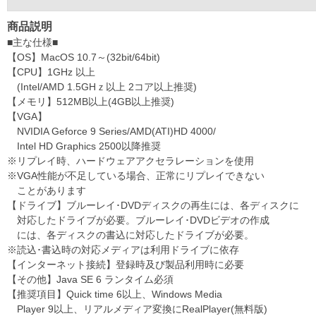
商品説明
■主な仕様■
【OS】MacOS 10.7～(32bit/64bit)
【CPU】1GHz 以上
(Intel/AMD 1.5GHｚ以上 2コア以上推奨)
【メモリ】512MB以上(4GB以上推奨)
【VGA】
NVIDIA Geforce 9 Series/AMD(ATI)HD 4000/
Intel HD Graphics 2500以降推奨
※リプレイ時、ハードウェアアクセラレーションを使用
※VGA性能が不足している場合、正常にリプレイできない
ことがあります
【ドライブ】ブルーレイ･DVDディスクの再生には、各ディスクに
対応したドライブが必要。ブルーレイ･DVDビデオの作成
には、各ディスクの書込に対応したドライブが必要。
※読込･書込時の対応メディアは利用ドライブに依存
【インターネット接続】登録時及び製品利用時に必要
【その他】Java SE 6 ランタイム必須
【推奨項目】Quick time 6以上、Windows Media
Player 9以上、リアルメディア変換にRealPlayer(無料版)