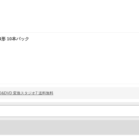
単4形 10本パック
WC BD&DVD 変換スタジオ7 送料無料