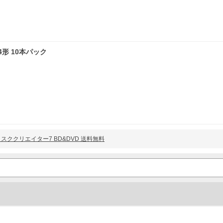
単4形 10本パック
C ディスククリエイター7 BD&DVD 送料無料