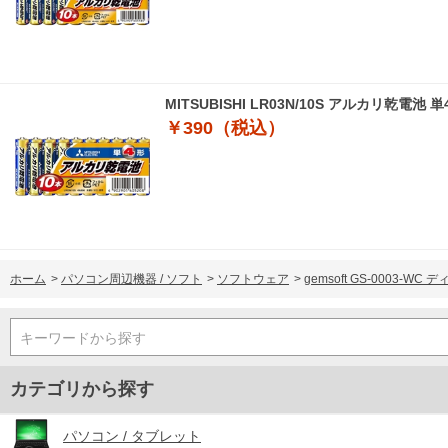
MITSUBISHI LR03N/10S アルカリ乾電池 
￥390（税込）
ホーム
>
パソコン周辺機器 / ソフト
>
ソフトウェア
>
gemsoft GS-0003-W
キーワードから探す
カテゴリから探す
パソコン / タブレット