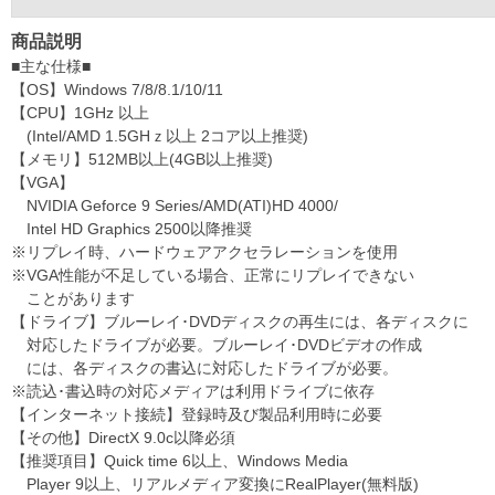
商品説明
■主な仕様■
【OS】Windows 7/8/8.1/10/11
【CPU】1GHz 以上
(Intel/AMD 1.5GHｚ以上 2コア以上推奨)
【メモリ】512MB以上(4GB以上推奨)
【VGA】
NVIDIA Geforce 9 Series/AMD(ATI)HD 4000/
Intel HD Graphics 2500以降推奨
※リプレイ時、ハードウェアアクセラレーションを使用
※VGA性能が不足している場合、正常にリプレイできない
ことがあります
【ドライブ】ブルーレイ･DVDディスクの再生には、各ディスクに
対応したドライブが必要。ブルーレイ･DVDビデオの作成
には、各ディスクの書込に対応したドライブが必要。
※読込･書込時の対応メディアは利用ドライブに依存
【インターネット接続】登録時及び製品利用時に必要
【その他】DirectX 9.0c以降必須
【推奨項目】Quick time 6以上、Windows Media
Player 9以上、リアルメディア変換にRealPlayer(無料版)