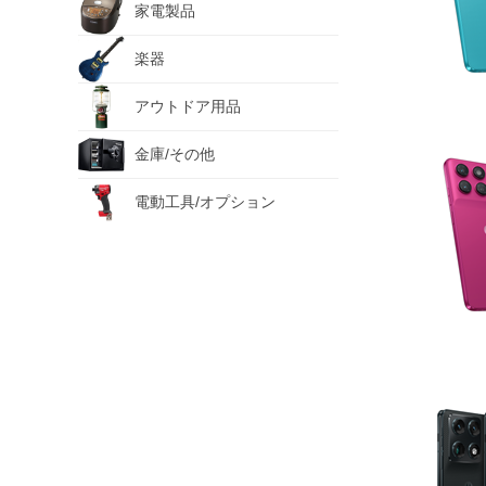
家電製品
楽器
アウトドア用品
金庫/その他
電動工具/オプション