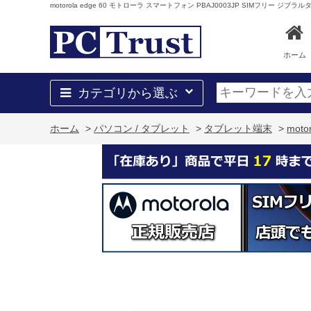
motorola edge 60 モトローラ スマートフォン PBAJ0003JP SIMフリー ジ
ホーム
カテゴリから選ぶ
ホーム
>
パソコン / タブレット
>
タブレット端末
>
mot