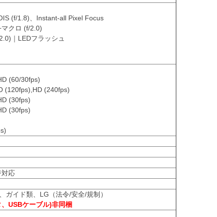
1.8)、Instant-all Pixel Focus
ロ (f/2.0)
/2.0)｜LEDフラッシュ
 (60/30fps)
fps),HD (240fps)
D (30fps)
D (30fps)
s)
ージ対応
、ガイド類、LG（法令/安全/規制）
タ、USBケーブル)非同梱