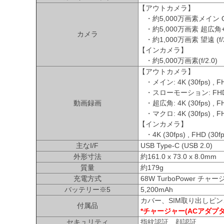
【アウトカメラ】
・約5,000万画素メイン OIS (f/
・約5,000万画素 超広角+マク
カメラ
・約1,000万画素 望遠 (f
【インカメラ】
・約5,000万画素(f/2.0)
【アウトカメラ】
・メイン: 4K (30fps) , FHD
・スローモーション: FHD (120
動画録画
・超広角: 4K (30fps) , FH
・マクロ: 4K (30fps) , FH
【インカメラ】
・4K (30fps) , FHD (30fp
主なI/F
USB Type-C (USB 2.0)
外形寸法
約161.0 x 73.0 x 8.0mm
質量
約179g
充電方式
68W TurboPower チャ
バッテリー※5
5,200mAh
カバー、SIM取り出しピン
付属品
*チャージャー(ACアダプ
セキュリティ
指紋認証、顔認証