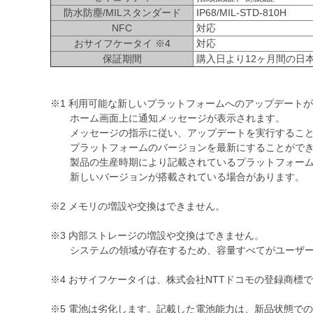
防水防塵/MILスタンダード
IP68/MIL-STD-810H
NFC
対応
おサイフケータイ ※4
対応
保証期間
購入日より12ヶ月間の日本
※1 利用可能な新しいプラットフォームへのアップデート
ホーム画面上に通知メッセージが表示されます。
メッセージの指示に従い、アップデートを実行するこ
プラットフォームのバージョンを最新にすることができ
製品の生産時期により記載されているプラットフォーム
新しいバージョンが搭載されている場合があります。
※2 メモリの増設や交換はできません。
※3 内部ストレージの増設や交換はできません。
システムの領域が存在するため、容量すべてがユーザー
※4 おサイフケータイは、株式会社NTTドコモの登録商標
※5 電池は劣化します。記載した電池能力は、新品状態で