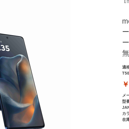
【当
m
ー
ー
適
T5
￥
メ
型
JA
カ
在