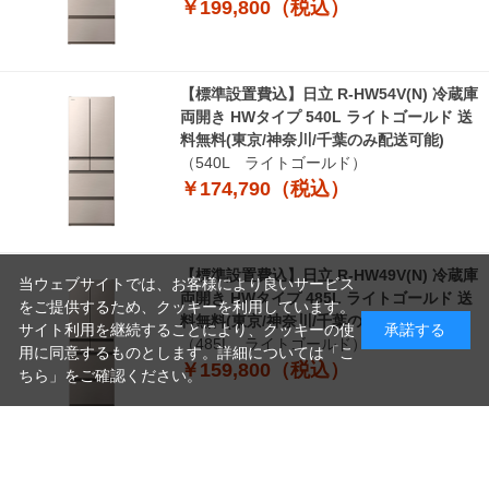
￥199,800（税込）
【標準設置費込】日立 R-HW54V(N) 冷蔵庫
両開き HWタイプ 540L ライトゴールド 送
料無料(東京/神奈川/千葉のみ配送可能)
（540L ライトゴールド）
￥174,790（税込）
【標準設置費込】日立 R-HW49V(N) 冷蔵庫
当ウェブサイトでは、お客様により良いサービス
両開き HWタイプ 485L ライトゴールド 送
をご提供するため、クッキーを利用しています。
料無料(東京/神奈川/千葉のみ配送可能)
サイト利用を継続することにより、クッキーの使
承諾する
（485L ライトゴールド）
用に同意するものとします。詳細については「
こ
￥159,800（税込）
ちら
」をご確認ください。
【標準設置費込】三菱電機 MR-MZ60N-W
冷蔵庫 両開き 中だけひろびろ大容量 MZシ