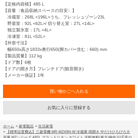
【定格内容積】485 L
【容量〈食品収納スペースの目安〉】
冷蔵室：268L <196L>うち、フレッシュゾーン23L
野菜室：92L <62L>/ 切り替え室：27L <14L>
独立製氷室：17L <4L>
冷凍室：81L <52L>
【外形寸法】
幅650x高さ1833x奥行650(脚カバー含む：660) mm
【製品質量】112 kg
【ドア数】6枚
【ドアの開き方】フレンチドア(観音開き)
【メーカー保証】1年
お気に入りに登録する
ホーム
>
家電製品
>
生活家電
>
【標準設置費込】三菱電機 MR-MZ49N-W 冷蔵庫 両開き 中だけひろびろ大
容量 MZシリーズ 485L グランドリネン ホワイト 送料無料(東京/神奈川/千葉の