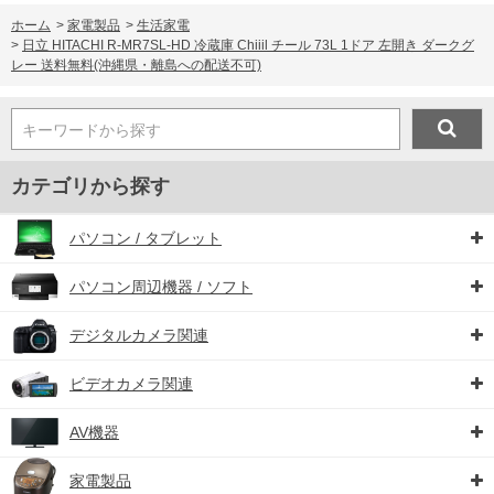
ホーム
>
家電製品
>
生活家電
>
日立 HITACHI R-MR7SL-HD 冷蔵庫 Chiiil チール 73L 1ドア 左開き ダークグ
レー 送料無料(沖縄県・離島への配送不可)
キーワードから探す
カテゴリから探す
パソコン / タブレット
パソコン周辺機器 / ソフト
デジタルカメラ関連
ビデオカメラ関連
AV機器
家電製品