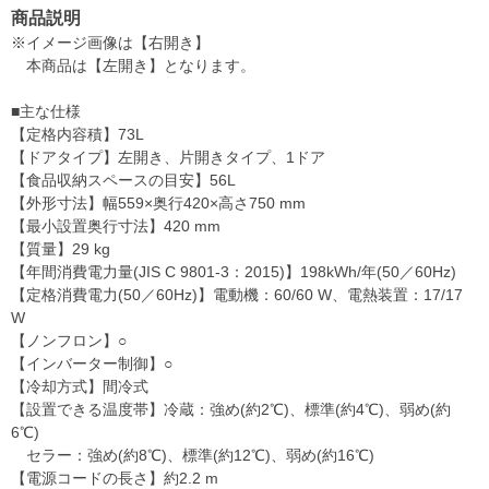
商品説明
※イメージ画像は【右開き】
本商品は【左開き】となります。
■主な仕様
【定格内容積】73L
【ドアタイプ】左開き、片開きタイプ、1ドア
【食品収納スペースの目安】56L
【外形寸法】幅559×奥行420×高さ750 mm
【最小設置奥行寸法】420 mm
【質量】29 kg
【年間消費電力量(JIS C 9801-3：2015)】198kWh/年(50／60Hz)
【定格消費電力(50／60Hz)】電動機：60/60 W、電熱装置：17/17
W
【ノンフロン】○
【インバーター制御】○
【冷却方式】間冷式
【設置できる温度帯】冷蔵：強め(約2℃)、標準(約4℃)、弱め(約
6℃)
セラー：強め(約8℃)、標準(約12℃)、弱め(約16℃)
【電源コードの長さ】約2.2 m