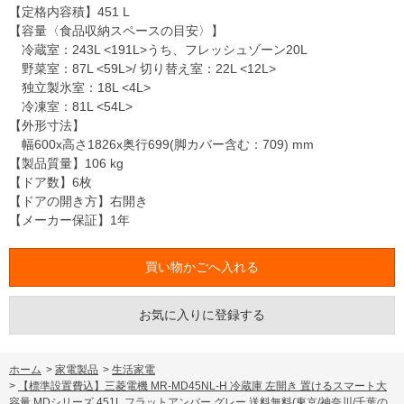
【定格内容積】451 L
【容量〈食品収納スペースの目安〉】
冷蔵室：243L <191L>うち、フレッシュゾーン20L
野菜室：87L <59L>/ 切り替え室：22L <12L>
独立製氷室：18L <4L>
冷凍室：81L <54L>
【外形寸法】
幅600x高さ1826x奥行699(脚カバー含む：709) mm
【製品質量】106 kg
【ドア数】6枚
【ドアの開き方】右開き
【メーカー保証】1年
お気に入りに登録する
ホーム
>
家電製品
>
生活家電
>
【標準設置費込】三菱電機 MR-MD45NL-H 冷蔵庫 左開き 置けるスマート大
容量 MDシリーズ 451L フラットアンバー グレー 送料無料(東京/神奈川/千葉の