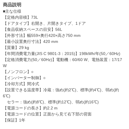
商品説明
■主な仕様
【定格内容積】73L
【ドアタイプ】右開き、片開きタイプ、1ドア
【食品収納スペースの目安】56L
【外形寸法】幅559×奥行420×高さ750 mm
【最小設置奥行寸法】420 mm
【質量】29 kg
【年間消費電力量(JIS C 9801-3：2015)】198kWh/年(50／60Hz)
【定格消費電力(50／60Hz)】電動機：60/60 W、電熱装置：17/17
W
【ノンフロン】○
【インバーター制御】○
【冷却方式】間冷式
【設置できる温度帯】冷蔵：強め(約2℃)、標準(約4℃)、弱め(約
6℃)
セラー：強め(約8℃)、標準(約12℃)、弱め(約16℃)
【電源コードの長さ】約2.2 m
【電源コードの位置】正面から見て右下部の背面
【保証】1年