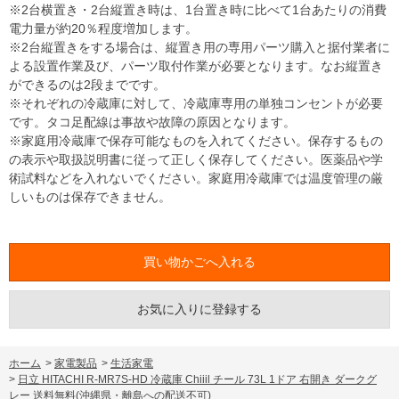
※2台横置き・2台縦置き時は、1台置き時に比べて1台あたりの消費
電力量が約20％程度増加します。
※2台縦置きをする場合は、縦置き用の専用パーツ購入と据付業者に
よる設置作業及び、パーツ取付作業が必要となります。なお縦置き
ができるのは2段までです。
※それぞれの冷蔵庫に対して、冷蔵庫専用の単独コンセントが必要
です。タコ足配線は事故や故障の原因となります。
※家庭用冷蔵庫で保存可能なものを入れてください。保存するもの
の表示や取扱説明書に従って正しく保存してください。医薬品や学
術試料などを入れないでください。家庭用冷蔵庫では温度管理の厳
しいものは保存できません。
お気に入りに登録する
ホーム
>
家電製品
>
生活家電
>
日立 HITACHI R-MR7S-HD 冷蔵庫 Chiiil チール 73L 1ドア 右開き ダークグ
レー 送料無料(沖縄県・離島への配送不可)