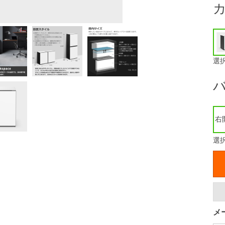
選
右
選
メ