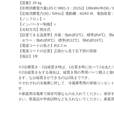
【質量】29 kg
【年間消費電力量(JIS C 9801-3：2015)】198kWh/年(50／6
【定格消費電力(50／60Hz)】電動機：60/60 W、電熱装置：1
【ノンフロン】○
【インバーター制御】○
【冷却方式】間冷式
【設置できる温度帯】冷蔵：強め(約2℃)、標準(約4℃)、弱め
セラー：強め(約8℃)、標準(約12℃)、弱め(約16℃)
【電源コードの長さ】約2.2 m
【電源コードの位置】正面から見て右下部の背面
【保証】1年
※2台横置き・2台縦置き時は、1台置き時に比べて1台あた
※2台縦置きをする場合は、縦置き用の専用パーツ購入と据
ます。なお縦置きができるのは2段までです。
※それぞれの冷蔵庫に対して、冷蔵庫専用の単独コンセン
す。
※家庭用冷蔵庫で保存可能なものを入れてください。保存
さい。医薬品や学術試料などを入れないでください。家庭