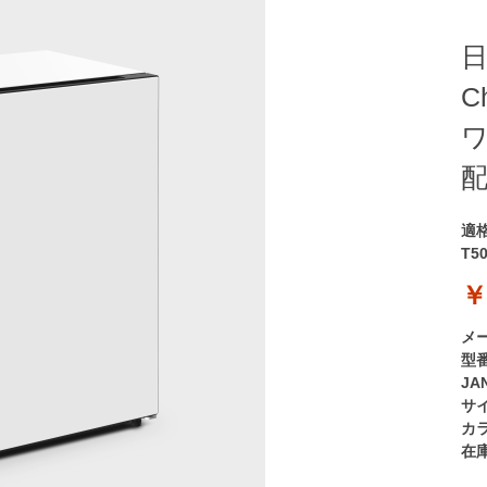
日
C
ワ
配
適
T5
￥
メ
型
JA
サ
カ
在