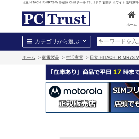
日立 HITACHI R-MR7S-W 冷蔵庫 Chiiil チール 73L 1ドア 右開き ホワイト 
ホーム
カテゴリから選ぶ
ホーム
>
家電製品
>
生活家電
>
日立 HITACHI R-MR