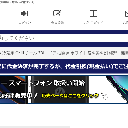
送料無料(沖縄県・離島への配送不可)
ログイン
会員登録
ご利用ガイド
お
7S-W 冷蔵庫 Chiiil チール 73L 1ドア 右開き ホワイト 送料無料(沖縄県