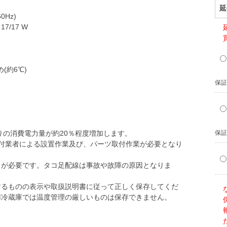
延
0Hz)
7/17 W
(約6℃)
保証
りの消費電力量が約20％程度増加します。
保証
付業者による設置作業及び、パーツ取付作業が必要となり
トが必要です。タコ足配線は事故や故障の原因となりま
するものの表示や取扱説明書に従って正しく保存してくだ
用冷蔵庫では温度管理の厳しいものは保存できません。