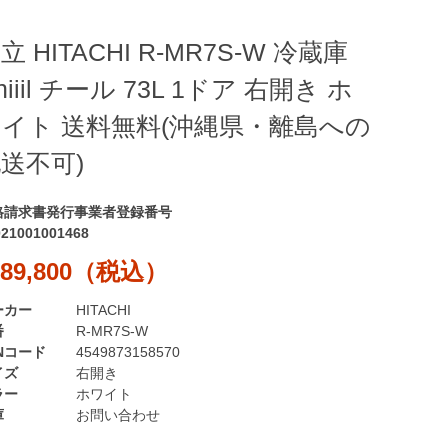
立 HITACHI R-MR7S-W 冷蔵庫
hiiil チール 73L 1ドア 右開き ホ
イト 送料無料(沖縄県・離島への
送不可)
格請求書発行事業者登録番号
021001001468
89,800（税込）
ーカー
HITACHI
番
R-MR7S-W
Nコード
4549873158570
イズ
右開き
ラー
ホワイト
庫
お問い合わせ